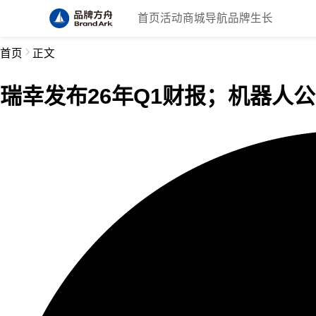
首页
活动
商城
导航
品牌生长
首页
正文
瑞幸发布26年Q1财报；机器人公司M