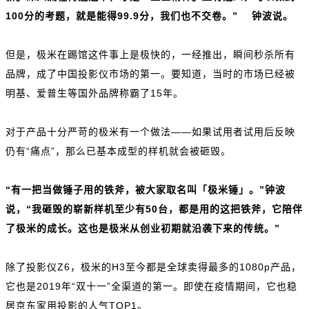
100分的考题，就是能得99.9分，我们也不交卷。” 钟波说。
但是，极米在踢馆这件事上是极快的，一经推出，瞬间秒杀所有
品牌，成了中国投影仪市场的第一。要知道，当时的市场已经被
明基、爱普生等国外品牌称霸了15年。
对于产品十分严苛的极米有一个做法——如果试用者试用后反映
仍有“痛点”，那么已基本成型的样机就会被砸毁。
“有一把当做锤子用的铁斧，被大家取名叫「极米锤」。”钟波
说，“我砸毁的崭新样机至少有50台，都是用的这把铁斧，它陪伴
了极米的成长。这也是极米从创业初期就沿袭下来的传统。”
除了投影仪Z6，极米的H3至今都是全球卖得最多的1080p产品，
它也是2019年“双十一”全渠道的第一。即使在疫情期间，它也稳
居京东家用投影的人气TOP1。