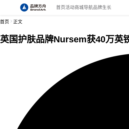
首页
活动
商城
导航
品牌生长
首页
正文
英国护肤品牌Nursem获40万英