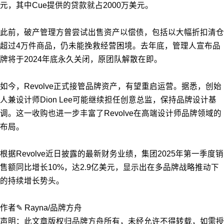
元，其中Cue提供的贷款就占2000万美元。
此前，破产管理方曾尝试出售资产以偿债，包括以大幅折扣清仓
超过4万件商品，仍未能挽救经营困境。去年底，管理人宣布品
牌将于2024年底永久关闭，原团队解散在即。
如今，Revolve正式接管品牌资产，有望重启运营。据悉，创始
人兼设计师Dion Lee可能继续担任创意总监，保持品牌设计基
调。这一收购也进一步丰富了Revolve在高端设计师品牌领域的
布局。
根据Revolve近日披露的最新财务业绩，集团2025年第一季度销
售额同比增长10%，达2.9亿美元，显示出在多品牌战略推动下
的持续增长势头。
作者✎ Rayna/品牌方舟
声明：此文章版权归品牌方舟所有，未经允许不得转载，如需授