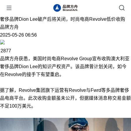
奢侈品牌Dion Lee破产后将关闭，时尚电商Revolve低价收购
品牌方舟
2025-05-26 06:56
2877
品牌方舟获悉，美国时尚电商Revolve Group宣布收购澳大利亚
奢侈品牌Dion Lee的知识产权资产。该品牌曾计划关闭，如今
在Revolve的接手下有望重启。
据了解，Revolve集团旗下运营有Revolve与Fwrd等多品牌奢侈
品电商平台。此次收购金额虽未公开，但据媒体消息称交易金额
不足100万美元。