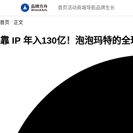
首页
活动
商城
导航
品牌生长
首页
正文
靠 IP 年入130亿！泡泡玛特的