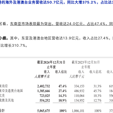
特的
海外及港澳台业务营收达
50.7
亿元，同比大增
375.2%
，占比达
区看，
东南亚市场表现最为突出，营收达
24.0
亿元，占比
47.4%
，同
小觑。
其中，东亚及港澳台地区营收达
13.9
亿元，收入占比
27.4%
，
同比增长
310.7%
。