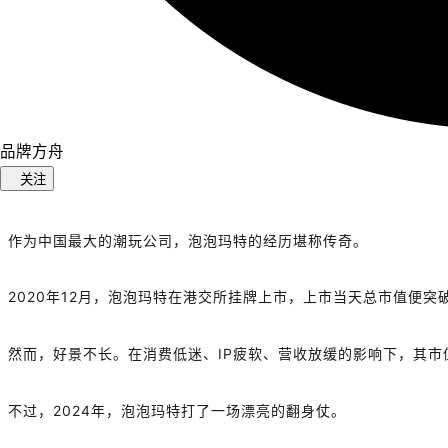
品牌方舟
关注
作为中国最大的潮玩公司，泡泡玛特的经历堪称传奇。
2020
年
12
月，泡泡玛特在港交所挂牌上市，上市当天总市值便突
然而，好景不长。在消费低迷、
IP
疲软、营收放缓的影响下，其市
不过，
2024
年，泡泡玛特打了一场漂亮的翻身仗。