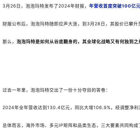
3
月
26
日，泡泡玛特发布了
2024
年财报，
年营收
首度突破
100
亿
财报公布后，泡泡玛特随即应声大涨，到
3
月
28
日，其股价已攀升
那么，
泡泡玛特是如何从谷底翻身的，其全球化战略又有何独到之
过去一年里，泡泡玛特交出了一份十分夺目的答卷：
2024
年全年营收
达到
130.4
亿元，同比大增
106.9%
，
经调整净利
总体而言，
海外市场、多元
IP
矩阵和品类生态，三大要素共同构成