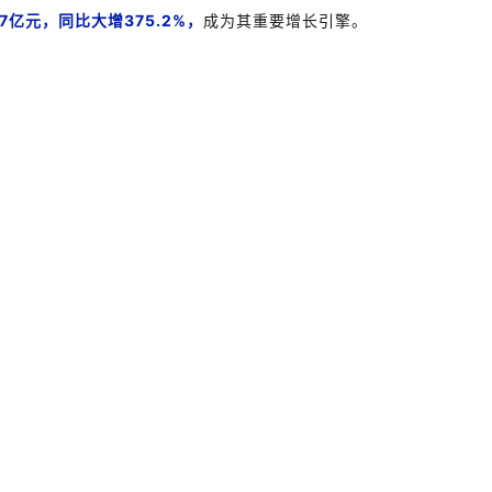
7
亿元，同比大增
375.2%
，
成为其重要增长引擎。