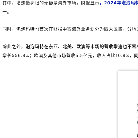
其中，增速最亮眼的无疑是海外市场。财报显示
，
2024
年泡泡玛
一。
同时，泡泡玛特也首次在财报中将海外业务划分为四大区域。分地
除此之外，
泡泡玛特在东亚、北美、欧澳等市场的营收增速也不容
增长
556.9%
；欧澳及其他市场营收
5.5
亿元，收入占比
10.9%
，