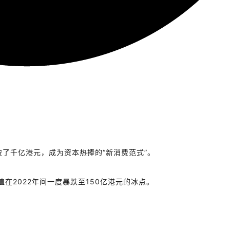
破了千亿港元，成为资本热捧的
“
新消费范式
”
。
值在
2022
年间一度暴跌至
150
亿港元
的冰点。