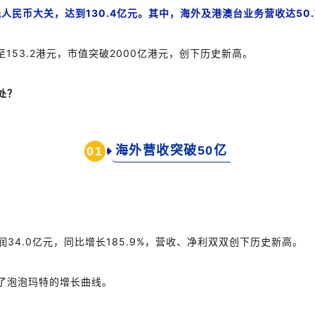
元人民币大关，达到
130.4
亿元。
其中，海外及港澳台业务营收达
50.
至
153.2
港元，市值突破
2000
亿港元，创下历史新高。
处？
海外营收突破50亿
0
1
润
34.0
亿元，同比增长
185.9%
，营收、净利
双双创下历史新高。
了泡泡玛特的增长曲线。