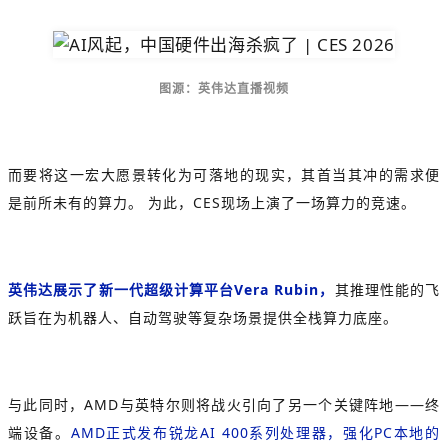
图源：英伟达直播视频
而要将这一宏大愿景转化为可落地的现实，其首当其冲的需求便
是前所未有的算力。 为此，CES现场上演了一场算力的竞速。
英伟达展示了新一代超级计算平台
Vera Rubin
，
其推理性能的飞
跃旨在为机器人、自动驾驶等复杂场景提供全栈算力底座。
与此同时，AMD与英特尔则将战火引向了另一个关键阵地——终
端设备。
AMD正式发布
锐龙AI 400系列
处理器，强化PC本地的