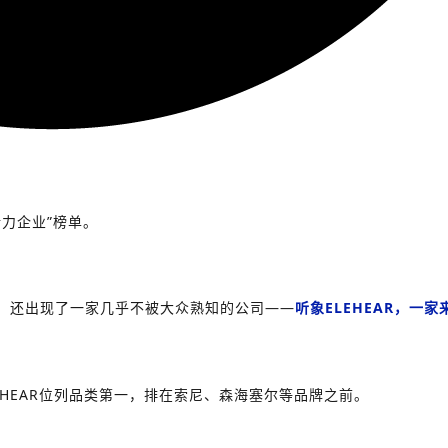
创新力企业”榜单。
，还出现了一家几乎不被大众熟知的公司——
听象ELEHEAR，一
，ELEHEAR位列品类第一，排在索尼、森海塞尔等品牌之前。