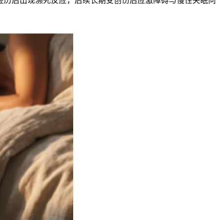
危受伤经历后出现濒死反应，后续长期受创伤后应激障碍与慢性失眠问