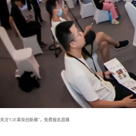
“
关注
C
iE
美妆创新展
”
，免费报名逛展