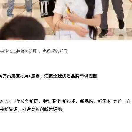
“
关注
C
iE
美妆创新展
”
，免费报名逛展
6
万㎡展区
/800+
展商，汇聚全球优质品牌与供应链
2023CiE
美妆创新展，继续深化
“
新技术、新品牌、新买家
”
定位，连
接新资源，打造美妆创新策源地。