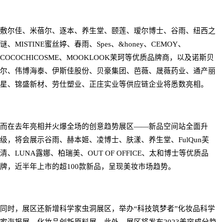
敷尔佳、米蓓尔、逐本、养生堂、颐莲、
瑷尔博士、
谷雨、纽西之
谜、
MISTINE
蜜丝婷、春雨、
Spes
、
&honey
、
CEMOY
、
COCOCHICOSME
、
MOOKLOOK
茉珂
等优质品牌商，以及诺斯贝
尔、伟博海泰、伊斯佳股份、贝豪集团、芭薇、晟薇药业、通产丽
星、锦盛新材、劳仕塑业、正庄实业等供应链企业将悉数亮相。
而在去年亮相并火爆全场的创意趋势展区
——
新品空间站全面升
级，将会展示谷雨、赫本姬、凌博士、肤漾、养生堂、
FulQun
芙
清、
LUNA
露娜、柏瑞美、
OUT OF OFFICE
、太和博士等优质品
牌，近半年上市的超
100
款新品，呈现美妆市场趋势。
同时，展区还新增科学家虫洞展区，举办
“
科技筑梦者
”
化妆品科学
家海报展、化妆品创新原料展。此外，展区将发布
2023
美容成分趋