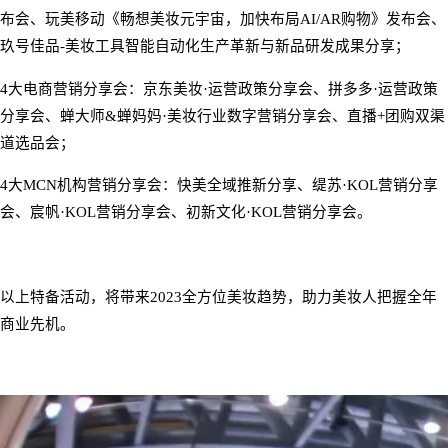
布会
、
玩美移动《畅想美妆元宇宙，加快布局
AI/AR
购物》发布会
、
玖号佳品
-
美妆工具智能自动化生产革新与新品研发成果分享
；
4
大电商营销分享会：
京东美妆
·
运营政策分享会、拼多多
·
运营政策
分享会、
蝉大师
&
蝉妈妈
·
美妆行业数字营销分享会、直播
+
团购双渠
道选品会；
4
大
MCN
机构营销分享会：
快美全域推新分享、缇苏
·KOL
营销分享
会、宸帆
·KOL
营销分享会、初新文化
·KOL
营销分享会。
以上特备活动，将带来
2023
全方位美妆趋势，助力美妆人把握全年
商业先机。