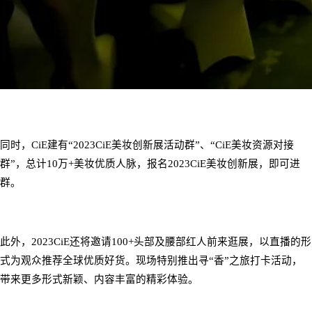
同时，
CiE
建有
“2023CiE
美妆创新展活动群
”
、
“CiE
美妆资源对接
群
”
，总计
10
万
+
美妆优质人脉，报名
2023CiE
美妆创新展，即可进
群。
此外，
2023CiE
还将邀请
100+
头部及腰部红人前来逛展，以直播的形
式为观众推荐全球优质好货。现场特别推出寻
“
香
”
之旅打卡活动，
带来更多形式新颖、内容丰富的精彩体验。