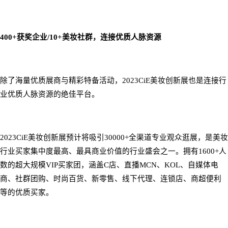
400+
获奖企业
/10+
美妆社群，连接优质人脉资源
除了海量优质展商与精彩特备活动，
2023CiE
美妆创新展也是连接行
业优质人脉资源的绝佳平台。
2023CiE
美妆创新展预计将吸引
30000+
全渠道专业观众逛展，是美妆
行业买家集中度最高、最具商业价值的行业盛会之一。
拥有
1600+
人
数的超大规模
VIP
买家团，涵盖
C
店、直播
MCN
、
KOL
、自媒体电
商、社群团购、时尚百货、新零售、线下代理、连锁店、商超便利
等的优质买家。