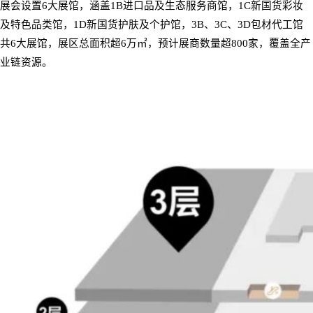
展会设置
6
大展馆，涵盖
1B
进口品及生态服务商馆，
1C
新国货彩妆
及特色品类馆，
1D
新国货护肤及个护馆，
3B
、
3C
、
3D
包材代工馆
共
6
大展馆，展区总面积超
6
万㎡，预计展商数量超
800
家，覆盖全产
业链资源。