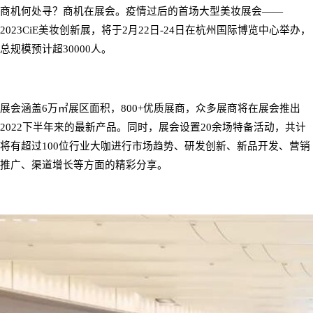
商机何处寻？商机在展会。疫情过后的首场大型美妆展会
——
2023CiE
美妆创新展，将于
2
月
22
日
-24
日在杭州国际博览中心举办，
总规模预计超
30000
人。
展会涵盖
6
万㎡展区面积，
800+
优质展商，众多展商将在展会推出
2022
下半年来的最新产品。同时，展会设置
20
余场特备活动，共计
将有超过
100
位行业大咖进行市场趋势、研发创新、新品开发、营销
推广、渠道增长等方面的精彩分享。