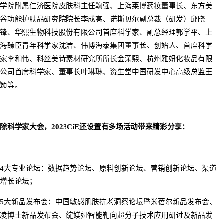
学院附属仁济医院皮肤科主任鞠强、上海莱博药妆董事长、东方美
谷功能护肤品研究院院长李成亮、诺斯贝尔副总裁（研发）邱晓
锋、华熙生物科技股份有限公司首席科学家、副总经理郭学平、上
海臻臣青年科学家沈洁、伟博海泰集团董事长、创始人、首席科学
家李和伟、科丝美诗素材研究所所长金荣熙、杭州雅妍化妆品有限
公司首席科学家、董事长叶琳琳、资生堂中国研发中心高级总监王
颖等。
除科学家大会，
2023CiE
还设置有多场活动带来精彩分享：
4
大专业论坛：
数据趋势论坛、原料创新论坛、营销创新论坛、渠道
增长论坛；
5
大新品发布会：
中国敏感肌肤抗老洞察论坛暨米蓓尔新品发布会
、
凌博士新品发布会
、
绽媄娅智能靶向超分子技术应用研讨及新品发