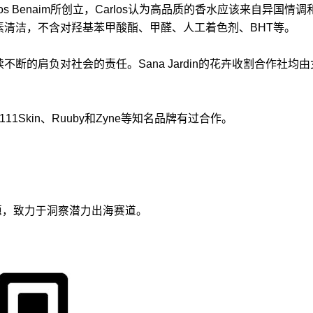
Carlos Benaim所创立，Carlos认为高品质的香水应该来
方纯素清洁，不含对羟基苯甲酸酯、甲醛、人工着色剂、BHT等。
续不断的肩负对社会的责任。Sana Jardin的花卉收割合作社均由
Hurr、111Skin、Ruuby和Zyne等知名品牌有过合作。
议题，致力于洞察潜力出海赛道。