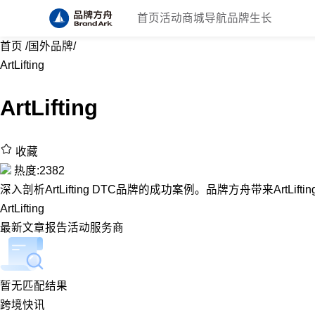
首页
活动
商城
导航
品牌生长
首页
/
国外品牌
/
ArtLifting
ArtLifting
收藏
热度:2382
深入剖析ArtLifting DTC品牌的成功案例。品牌方舟带来ArtLift
ArtLifting
最新
文章
报告
活动
服务商
暂无匹配结果
跨境快讯