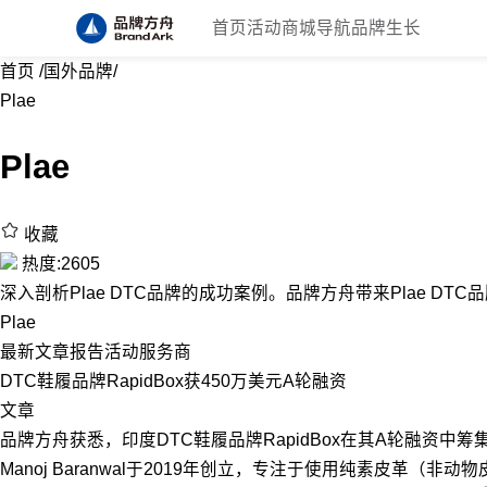
首页
活动
商城
导航
品牌生长
首页
/
国外品牌
/
Plae
Plae
收藏
热度:2605
深入剖析Plae DTC品牌的成功案例。品牌方舟带来Plae DT
Plae
最新
文章
报告
活动
服务商
DTC鞋履品牌RapidBox获450万美元A轮融资
文章
品牌方舟获悉，印度DTC鞋履品牌RapidBox在其A轮融资中筹集了450万美
Manoj Baranwal于2019年创立，专注于使用纯素皮革（非