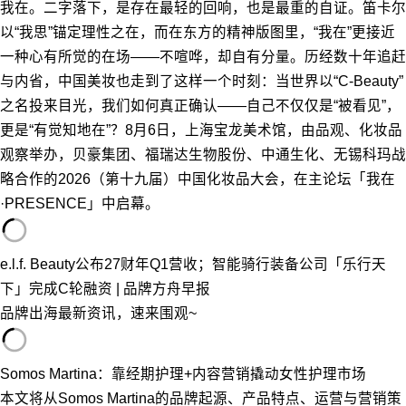
我在。二字落下，是存在最轻的回响，也是最重的自证。笛卡尔
以“我思”锚定理性之在，而在东方的精神版图里，“我在”更接近
一种心有所觉的在场——不喧哗，却自有分量。历经数十年追赶
与内省，中国美妆也走到了这样一个时刻：当世界以“C-Beauty”
之名投来目光，我们如何真正确认——自己不仅仅是“被看见”，
更是“有觉知地在”？8月6日，上海宝龙美术馆，由品观、化妆品
观察举办，贝豪集团、福瑞达生物股份、中通生化、无锡科玛战
略合作的2026（第十九届）中国化妆品大会，在主论坛「我在
·PRESENCE」中启幕。
e.l.f. Beauty公布27财年Q1营收；智能骑行装备公司「乐行天
下」完成C轮融资 | 品牌方舟早报
品牌出海最新资讯，速来围观~
Somos Martina：靠经期护理+内容营销撬动女性护理市场
本文将从Somos Martina的品牌起源、产品特点、运营与营销策