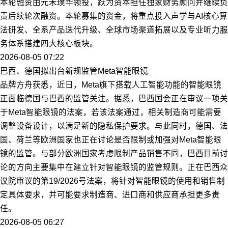
本轮融资由元禾璞华领投，跃为资本担任独家财务顾问并继续负
责后续轮次融资。本轮募集的资金，将重点投入声学与AI核心算
法研发、全系产品迭代升级、全球市场渠道拓展以及专业听力服
务体系搭建四大核心板块。
2026-08-05 07:22
巴西、德国拟出台新规监管Meta智能眼镜
品牌方舟获悉，近日，Meta旗下搭载人工智能功能的智能眼镜
正面临德国与巴西的监管关注。据悉，巴西国会正在审议一项关
于Meta智能眼镜的法案，若该法案通过，相关制造商可能需要
调整设备设计，以满足新的隐私保护要求。与此同时，德国、法
国、荷兰等欧洲国家也正在讨论是否限制或加强对Meta智能眼
镜的监管。与部分欧洲国家考虑限制产品销售不同，巴西目前讨
论的方向主要集中在建立针对智能眼镜的监管规则。正在巴西众
议院审议的第19/2026号法案，将针对智能眼镜的使用和销售制
定具体要求，并可能要求制造商、进口商和供应商承担更多责
任。
2026-08-05 06:27