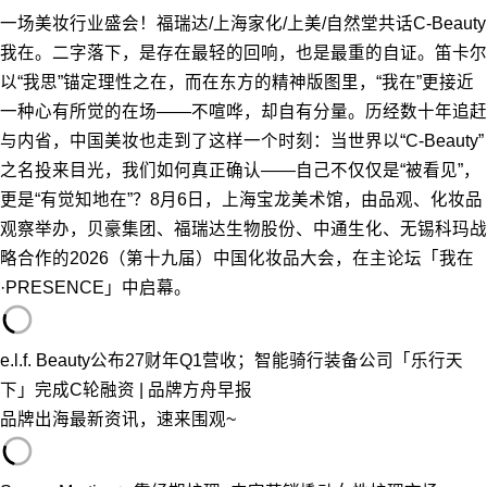
一场美妆行业盛会！福瑞达/上海家化/上美/自然堂共话C-Beauty
我在。二字落下，是存在最轻的回响，也是最重的自证。笛卡尔
以“我思”锚定理性之在，而在东方的精神版图里，“我在”更接近
一种心有所觉的在场——不喧哗，却自有分量。历经数十年追赶
与内省，中国美妆也走到了这样一个时刻：当世界以“C-Beauty”
之名投来目光，我们如何真正确认——自己不仅仅是“被看见”，
更是“有觉知地在”？8月6日，上海宝龙美术馆，由品观、化妆品
观察举办，贝豪集团、福瑞达生物股份、中通生化、无锡科玛战
略合作的2026（第十九届）中国化妆品大会，在主论坛「我在
·PRESENCE」中启幕。
e.l.f. Beauty公布27财年Q1营收；智能骑行装备公司「乐行天
下」完成C轮融资 | 品牌方舟早报
品牌出海最新资讯，速来围观~