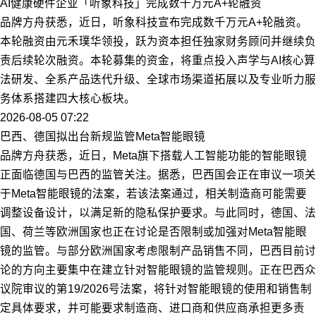
AI健康硬件企业「听象科技」完成数千万元A+轮融资
品牌方舟获悉，近日，听象科技宣布完成数千万元A+轮融资。
本轮融资由元禾璞华领投，跃为资本担任独家财务顾问并继续负
责后续轮次融资。本轮募集的资金，将重点投入声学与AI核心算
法研发、全系产品迭代升级、全球市场渠道拓展以及专业听力服
务体系搭建四大核心板块。
2026-08-05 07:22
巴西、德国拟出台新规监管Meta智能眼镜
品牌方舟获悉，近日，Meta旗下搭载人工智能功能的智能眼镜
正面临德国与巴西的监管关注。据悉，巴西国会正在审议一项关
于Meta智能眼镜的法案，若该法案通过，相关制造商可能需要
调整设备设计，以满足新的隐私保护要求。与此同时，德国、法
国、荷兰等欧洲国家也正在讨论是否限制或加强对Meta智能眼
镜的监管。与部分欧洲国家考虑限制产品销售不同，巴西目前讨
论的方向主要集中在建立针对智能眼镜的监管规则。正在巴西众
议院审议的第19/2026号法案，将针对智能眼镜的使用和销售制
定具体要求，并可能要求制造商、进口商和供应商承担更多责