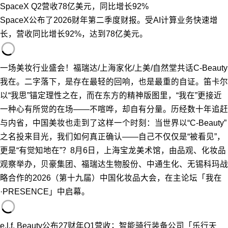
SpaceX Q2营收78亿美元，同比增长92%
SpaceX公布了2026财年第二季度财报。受AI计算业务快速增
长，营收同比增长92%，达到78亿美元。
一场美妆行业盛会！福瑞达/上海家化/上美/自然堂共话C-Beauty
我在。二字落下，是存在最轻的回响，也是最重的自证。笛卡尔
以“我思”锚定理性之在，而在东方的精神版图里，“我在”更接近
一种心有所觉的在场——不喧哗，却自有分量。历经数十年追赶
与内省，中国美妆也走到了这样一个时刻：当世界以“C-Beauty”
之名投来目光，我们如何真正确认——自己不仅仅是“被看见”，
更是“有觉知地在”？8月6日，上海宝龙美术馆，由品观、化妆品
观察举办，贝豪集团、福瑞达生物股份、中通生化、无锡科玛战
略合作的2026（第十九届）中国化妆品大会，在主论坛「我在
·PRESENCE」中启幕。
e.l.f. Beauty公布27财年Q1营收；智能骑行装备公司「乐行天