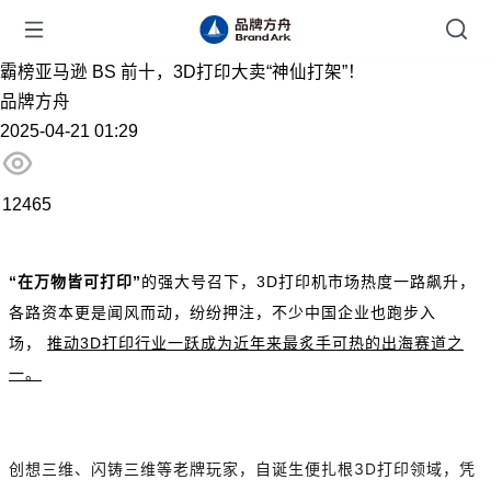
霸榜亚马逊 BS 前十，3D打印大卖“神仙打架”！
品牌方舟
2025-04-21 01:29
12465
“在万物皆可打印”
的强大号召下，3D打印机市场热度一路飙升，
各路资本更是闻风而动，纷纷押注，不少中国企业也跑步入
场，
推动3D打印行业一跃成为近年来最炙手可热的出海赛道之
一。
创想三维、闪铸三维等老牌玩家，自诞生便扎根3D打印领域，凭