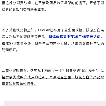
接这部分消费认知，在不涉及药品监管框架的前提下，降低了消
费者的认知门槛与决策成本。
除了减脂饮品粉之外，LeeFar还布局了益生菌软糖、胶原蛋白果
冻以及私密护理喷雾等产品，
整体价格集中在25至45美元之间。
虽然SKU数量不多，但整体结构并不分散，均围绕女性身体状态
管理展开。
从商业逻辑来看，这实际上构成了一个
相对典型的“漏斗模型”：以
控食欲类爆款完成用户拉新，再通过益生菌、胶原蛋白等产品承
接复购与客单价提升。