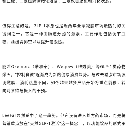
和血糖；二是缓解情绪化进食；三是改善肠道和消化状态。
值得注意的是，GLP-1本身也是近两年全球减脂市场最热门的关
键词之一。它是一种由肠道分泌的激素，主要作用包括调节血
糖、延缓胃排空以及提升饱腹感。
随着
Ozempic
（诺和泰）、Wegovy（维秀美）等GLP-1类药物
爆火，“控制食欲”逐渐成为新的健康消费趋势。与过去减脂市场强
调燃脂、消耗热量不同，如今越来越多产品开始将重点前移，转
向对食欲与摄入的干预。
LeeFar显然踩中了这一趋势。但它没有进入处方药市场，而是将
营销重点放在“天然GLP-1激活”这一概念上，以功能饮品的形式承