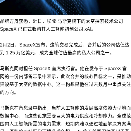
品牌方舟获悉，近日，埃隆·马斯克旗下的太空探索技术公司
SpaceX 已正式收购其人工智能初创公司 xAI。
2月2日，SpaceX宣布，这笔交易完成后，合并后的公司估值达
到 1.25 万亿美元，成为全球估值最高的私人公司之一。
马斯克同时担任 SpaceX 首席执行官。他在发布于 SpaceX 官
网的一份内部备忘录中表示，此次合并的核心目标之一，是推动
建设基于太空的数据中心。这一构想是他在过去数月中重点关注
的方向。
马斯克在备忘录中指出，当前人工智能的发展高度依赖大型地面
数据中心，而这些设施需要巨大的电力供应和冷却能力。全球范
围内人工智能所需的电力需求，短期内难以通过地面解决方案满