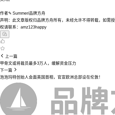
作者✎ Summer/品牌方舟
声明：此文章版权归品牌方舟所有，未经允许不得转载，如需授
权请联系：amz123happy
上一篇
甲骨文或将裁员最多3万人，缓解资金压力
下一篇
泡泡玛特创始人会面英国首相，官宣欧洲总部设在伦敦！