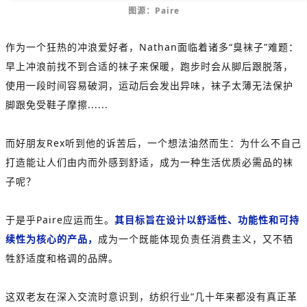
图源：Paire
作为一个狂热的冲浪爱好者，Nathan面临着诸多“臭袜子”难题：
早上冲浪前找不到合适的袜子来保暖，跑步时会从脚后跟脱落，
使用一段时间容易破洞，运动后会发出异味，袜子太薄无法保护
脚跟免受鞋子摩擦......
而好朋友Rex听到他的诉苦后，一个想法油然而生：为什么不自己
打造能让人们由内而外感到舒适，成为一种生活优质必需品的袜
子呢？
于是乎Paire应运而生。
其目标旨在设计以舒适性、功能性和可持
续性为核心的产品，
成为一个既能体现负责任消费主义，又不牺
牲舒适度和格调的品牌。
这双老友在深入交流时意识到，纺织行业“几十年来都没有真正革