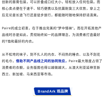
创新的唇膏包装，可以折叠成口红大小，轻松放入任何包袋。而
核心卖点便在于速干、轻巧便携以及抗菌耐臭三大优势，穿上之
后无论是长途飞行还是徒步旅行，都能随时随地保持舒适清爽。
Paire的成立初衷，在于推出完美的“梦中情袜”。而在开拓其他产
品线时亦是如此，贯彻始终如一的品牌理念，为消费者打造最好
的T恤和最好的内衣。
从不松垮的袜子，到不扎人的内衣、不闷热的睡衣、以及不刮花
的毛巾，
借助不同产品线之间的协同效应，
Paire最大限度占领了
消费者的衣橱，业务版图也得以越做越大，从澳大利亚延伸至新
西兰、新加坡、马来西亚等市场。
BrandArk 观品牌