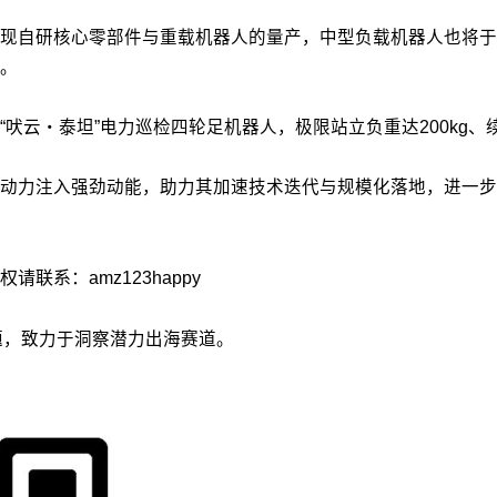
现自研核心零部件与重载机器人的量产，中型负载机器人也将于
。
吠云・泰坦”电力巡检四轮足机器人，极限站立负重达200kg、
动力注入强劲动能，助力其加速技术迭代与规模化落地，进一步
系：amz123happy
议题，致力于洞察潜力出海赛道。