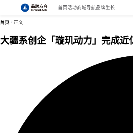
首页
活动
商城
导航
品牌生长
首页
正文
大疆系创企「璇玑动力」完成近