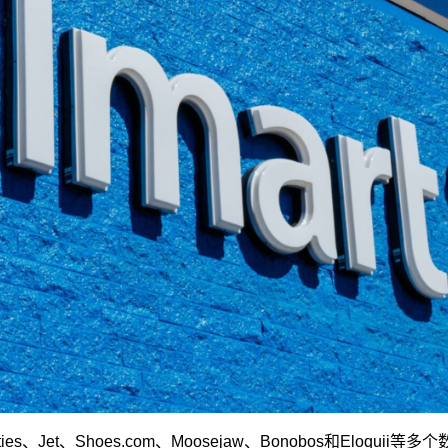
ities、Jet、Shoes.com、Moosejaw、Bonobos和Eloq