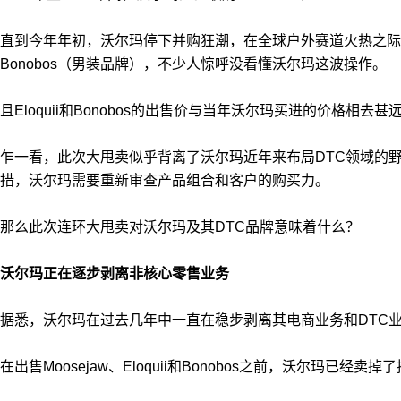
直到今年年初，沃尔玛停下并购狂潮，在全球户外赛道火热之际，反手
Bonobos（男装品牌），不少人惊呼没看懂沃尔玛这波操作。
且Eloquii和Bonobos的出售价与当年沃尔玛买进的价格相去甚远，
乍一看，此次大甩卖似乎背离了沃尔玛近年来布局DTC领域的
措，沃尔玛需要重新审查产品组合和客户的购买力。
那么此次连环大甩卖对沃尔玛及其DTC品牌意味着什么？
沃尔玛正在逐步剥离非核心零售业务
据悉，沃尔玛在过去几年中一直在稳步剥离其电商业务和DTC
在出售Moosejaw、Eloquii和Bonobos之前，沃尔玛已