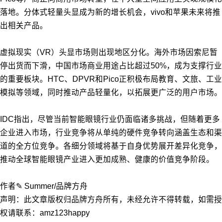
落地。分体式轻量头显成为新的增长机会，vivo和苹果未来将推
出相关产品。
虚拟现实（VR）头显市场则出现地区分化。海外市场因索尼暂
停出货而下滑，中国市场商业用途占比超过50%，成为支撑行业
的重要板块。HTC、DPVR和Pico正积极布局教育、文旅、工业
模拟等领域，同时推动产品轻量化，以拓展更广泛的用户市场。
IDC指出，尽管当前智能眼镜行业仍面临诸多挑战，但随着更多
企业进入市场，行业竞争将从单纯的硬件竞争转向涵盖生态和渠
道的全方位竞争。各细分领域将基于自身优势展开差异化竞争，
推动全球智能眼镜产业进入更加成熟、健康的价值竞争阶段。
作者✎ Summer/品牌方舟
声明：此文章版权归品牌方舟所有，未经允许不得转载，如需授
权请联系：amz123happy