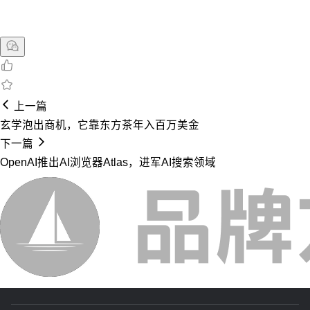
上一篇
玄学泡出商机，它靠东方茶年入百万美金
下一篇
OpenAI推出AI浏览器Atlas，进军AI搜索领域