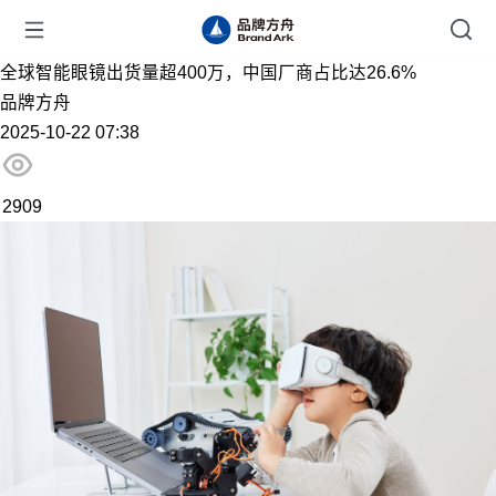
全球智能眼镜出货量超400万，中国厂商占比达26.6%
品牌方舟
2025-10-22 07:38
2909