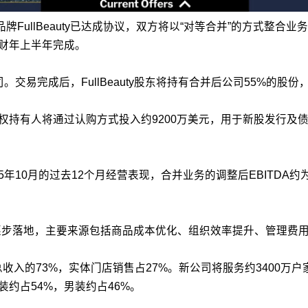
码女装品牌FullBeauty已达成协议，双方将以“对等合并”的方
26财年上半年完成。
子公司。交易完成后，FullBeauty股东将持有合并后公司55%的股份，D
及债权持有人将通过认购方式投入约9200万美元，用于新股发行及
10月的过去12个月经营表现，合并业务的调整后EBITDA约为7
逐步落地，主要来源包括商品成本优化、组织效率提升、管理费
的73%，实体门店销售占27%。新公司将服务约3400万户家庭客户
女装约占54%，男装约占46%。