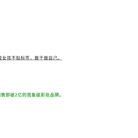
，倡导年轻女孩不贴标签，敢于做自己。
销售即破2亿的现象级彩妆品牌。