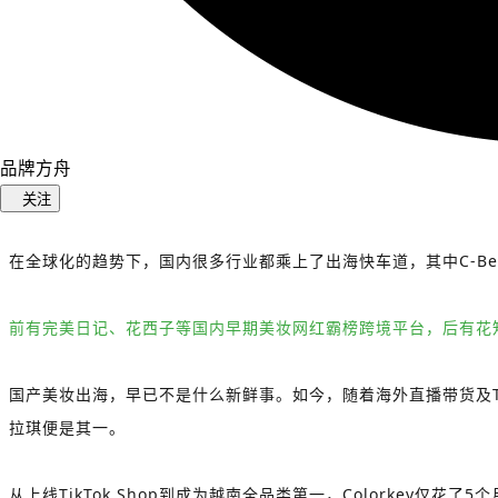
品牌方舟
关注
在全球化的趋势下，国内很多行业都乘上了出海快车道，其中C-Bea
前有完美日记、花西子等国内早期美妆网红霸榜跨境平台，后有花
国产美妆出海，早已不是什么新鲜事。如今，随着海外直播带货及Tik
拉琪便是其一。
从上线TikTok Shop到成为越南全品类第一，Colorkey仅花