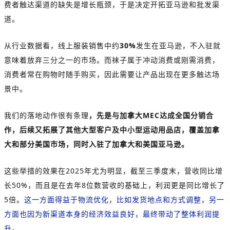
费者触达渠道的缺失是增长瓶颈，于是决定开拓亚马逊和批发渠
道。
从行业数据看，线上服装销售中约
30%
发生在亚马逊，不入驻就
意味着放弃三分之一的市场。而袜子属于冲动消费或刚需消费，
消费者常在购物时随手购买，因此需要让产品出现在更多触达场
景中。
我们的落地动作很有条理
，先是与加拿大MEC达成全国分销合
作，后续又拓展了其他大型客户及中小型运动用品店，覆盖加拿
大和部分美国市场，同时入驻了加拿大和美国亚马逊。
这些举措的效果在2025年尤为明显，截至三季度末，营收同比增
长50%，而且是在去年8位数营收的基础上，利润更是同比增长了
5倍。
这一方面得益于物流优化，比如发货地点和方式调整，另一
方面也因为新渠道本身的经济效益良好，最终带动了整体利润提
升。