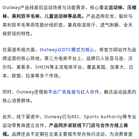
Outway产品线紧扣运动场景与功能需求，核心覆盖
运动袜、压缩
袜、美利奴羊毛袜、儿童运动袜等品类。
产品选用尼龙、氨纶与
美利奴羊毛等高性能纱线织造，兼具吸湿排汗、透气耐磨、全天
候舒适的特性。
在渠道布局方面，
Outway以DTC模式为核心
，将官方网站作为品
牌运营的核心阵地。第三方电商平台上，品牌已入驻亚马逊、沃
尔玛、美客多、SHEIN等主流电商平台，覆盖美国、加拿大、日
本、欧盟、拉美等多个市场。
同时，Outway还借助
平台广告投放与红人合作
，触达运动品类的
核心消费群体。
此外，线下渠道中，Outway已与REI、Sports Authority等专业
运动零售商建立合作，
产品同步进驻线下门店与合作方线上商
城。
品牌还会不定期在北美主要城市举办快闪活动，为消费者提