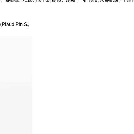
ter众筹，最终拿下110万美元的成绩，刷新了同品类的众筹纪录，也借
aud Pin S。