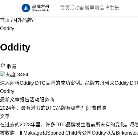
首页
活动
商城
导航
品牌生长
首页
/
国外品牌
/
Oddity
Oddity
收藏
热度:3484
深入剖析Oddity DTC品牌的成功案例。品牌方舟带来Oddity 
Oddity
最新
文章
报告
活动
服务商
2024年，最有潜力的DTC品牌有哪些？|消费前瞻
文章
在过去的2023年里，许多DTC品牌发生着前所未有的变化。尽管品牌总
被收购，Il Makiage和Spoiled Child母公司Oddity以