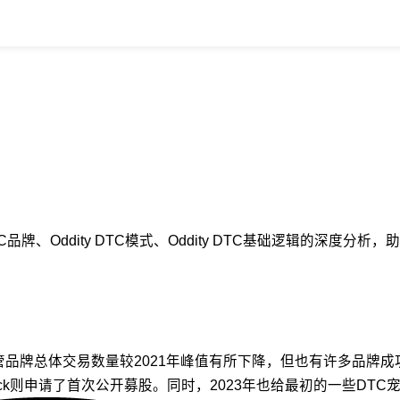
DTC品牌、Oddity DTC模式、Oddity DTC基础逻辑的深
体交易数量较2021年峰值有所下降，但也有许多品牌成功交易或上市。M
及Birkenstock则申请了首次公开募股。同时，2023年也给最初的一些D