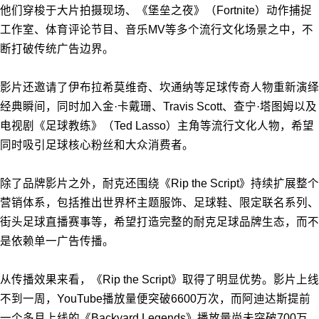
他们穿梭于大片拍摄现场、《堡垒之夜》（Fortnite）动作捕捉
工作室、体育评论节目、音乐MV等多个流行文化场景之中，不
断打破传统广告边界。
影片还邀请了伊布拉希莫维奇、坎通纳等足球传奇人物重新演绎
经典瞬间，同时加入金·卡戴珊、Travis Scott、查宁·塔图姆以及
电视剧《足球教练》（Ted Lasso）主角等流行文化人物，希望
同时吸引足球核心粉丝和大众消费者。
除了品牌影片之外，耐克还围绕《Rip the Script》持续扩展整个
营销体系，包括推出世界杯主题服饰、足球鞋、限定联名系列、
街头足球直播赛事等，希望打造完整的耐克足球品牌生态，而不
是依赖单一广告传播。
从传播效果来看，《Rip the Script》取得了明显优势。影片上线
不到一周，YouTube播放量便突破6600万次，而阿迪达斯提前
一个多月上线的《Backyard Legends》播放量尚未突破700万