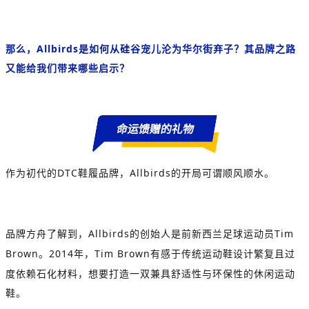
那么，
Allbirds
是如何从硅谷宠儿沦为华尔街弃子？其品牌之路
又能给我们带来哪些启示？
命运馈赠的礼物
作为初代的
DTC
鞋履品牌，
Allbirds
的开局可谓顺风顺水。
品牌方舟了解到，
Allbirds
的创始人是前新西兰足球运动员
Tim
Brown
。
2014
年，
Tim Brown
有感于传统运动鞋设计繁复且过
度依赖石化材料，想要打造一双兼具舒适性与环保性的休闲运动
鞋。