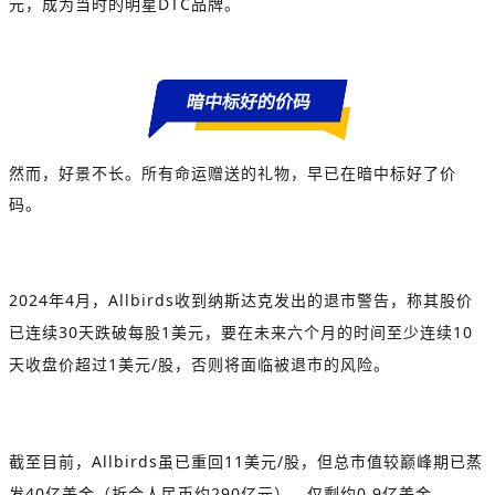
元，成为当时的明星
DTC
品牌。
暗中标好的价码
然而，好景不长。所有命运赠送的礼物，早已在暗中标好了价
码。
2024
年
4
月，
Allbirds
收到纳斯达克发出的退市警告，称其股价
已连续
30
天跌破每股
1
美元，要在未来六个月的时间至少连续
10
天收盘价超过
1
美元
/
股，否则将面临被退市的风险。
截至目前，
Allbirds
虽已重回
11
美元
/
股，但总市值较巅峰期已蒸
发
40
亿美金（折合人民币约
290
亿元），仅剩约
0.9
亿美金。