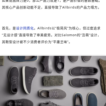
如果说品牌力是
0
，那么产品力就是
1
，是产品价值的基数基础。
其核心产品创新动能不足，直接导致了
Allbirds
的产品力塌方。
首先，是
设计同质化
。
Allbirds
以
“
极简风
”
为核心，但过度追求
“
无设计感
”
直接导致了审美疲劳。对比
Salomon
的
“
丑萌
”
设计，
其鞋型设计被不少消费者评价为
“
平庸乏味
”
。