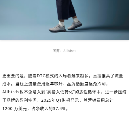
图源：
Allbirds
更重要的是，随着
DTC
模式的入局者越来越多，直接推高了流量
成本。当线上流量费用逐年攀升、品牌话题度逐渐冷却，
Allbirds
也不免陷入到
“
高投入低转化
”
的恶性循环中，进一步压缩
了品牌的盈利空间。
2025
年
Q1
财报显示，其营销费用总计
1200
万美元，占净收入的
37.4%
。