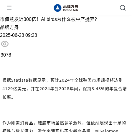
市值蒸发近300亿！Allbirds为什么被中产抛弃？
品牌方舟
2025-06-23 09:23
3078
根据
Statista
数据显示，预计
2024
年全球鞋类市场规模将达到
4129
亿美元，并在
2024
年到
2028
年间，保持
3.43%
的年复合增
长率。
作为刚需消费品，鞋履市场虽然竞争激烈，但依然展现出十足的
韧性与增长潜力，近年来涌现出不少新兴品牌，如
Salomon
、