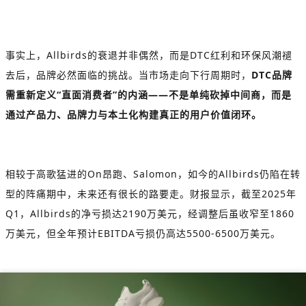
事实上，
Allbirds
的衰退并非偶然，而是
DTC
红利和环保风潮褪
去后，品牌必然面临的挑战。当市场走向下行周期时，
DTC
品牌
需重新定义
“
直面消费者
”
的内涵
——
不是单纯砍掉中间商，而是
通过产品力、品牌力与本土化构建真正的用户价值闭环。
相较于高歌猛进的
On
昂跑、
Salomon
，如今的
Allbirds
仍陷在转
型的阵痛期中，未来还有很长的路要走。财报显示，截至
2025
年
Q1
，
Allbirds
的净亏损达
2190
万美元，经调整后虽收窄至
1860
万美元，但全年预计
EBITDA
亏损仍高达
5500-6500
万美元。