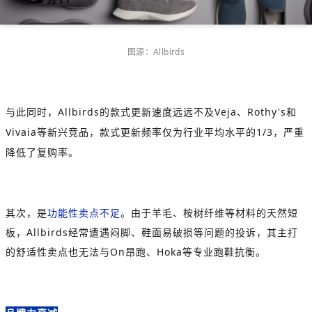
图源：
Allbirds
与此同时，
Allbirds
的款式更新速度远远不及
Veja
、
Rothy's
和
Vivaia
等新兴竞品，款式更新频率仅为行业平均水平的
1/3
，严重
降低了复购率。
其次，是
功能性卖点不足
。由于羊毛、桉树纤维等材料的天然短
板，
Allbirds
经常遭遇闷脚、鞋面易破损等问题的投诉，其主打
的舒适性卖点也无法与
On
昂跑、
Hoka
等专业跑鞋抗衡。