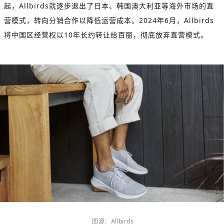
起，
Allbirds
就逐步退出了日本、韩国澳大利亚等海外市场的直
营模式，转向分销合作以降低运营成本。
2024
年
6
月，
Allbirds
将中国区经营权以
10
年长约转让给百丽，彻底放弃直营模式。
图源：
Allbird
s