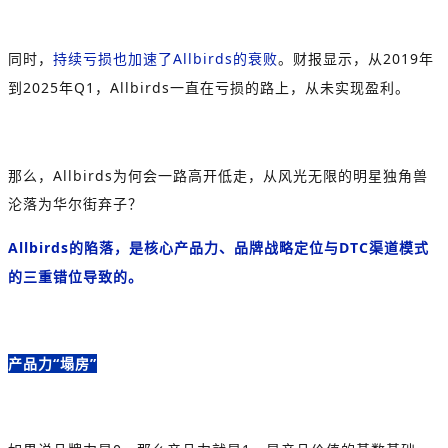
同时，
持续亏损也加速了
Allbirds
的衰败
。财报显示，从
2019
年
到
2025
年
Q1
，
Allbirds
一直在亏损的路上，从未实现盈利。
那么，
Allbirds
为何会一路高开低走，从风光无限的明星独角兽
沦落为华尔街弃子？
Allbirds
的陷落，是核心产品力、品牌战略定位与
DTC
渠道模式
的三重错位导致的。
产品力“塌房”