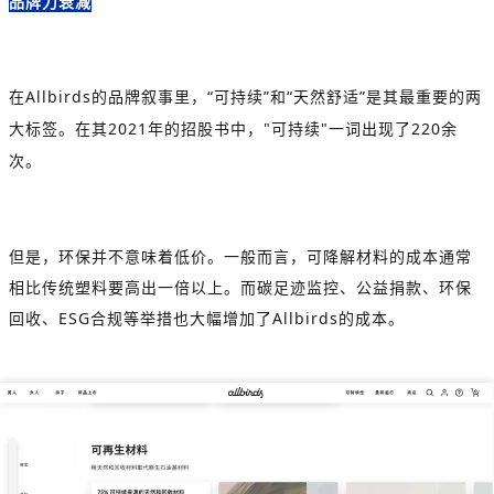
品牌力衰减
在
Allbirds
的品牌叙事里，
“
可持续
”
和
“
天然舒适
”
是其最重要的两
大标签。在其
2021
年的招股书中，
"
可持续
"
一词出现了
220
余
次。
但是，环保并不意味着低价。一般而言，可降解材料的成本通常
相比传统塑料要高出一倍以上。而碳足迹监控、公益捐款、环保
回收、
ESG
合规等举措也大幅增加了
Allbirds
的成本。