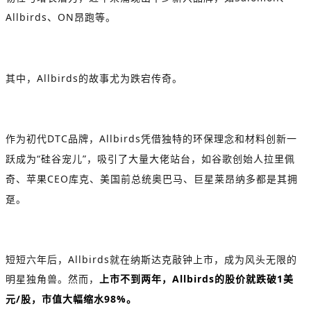
Allbirds
、
ON
昂跑等。
其中，
Allbirds
的故事尤为跌宕传奇。
作为初代
DTC
品牌，
Allbirds
凭借独特的环保理念和材料创新一
跃成为
“
硅谷宠儿
”
，吸引了大量大佬站台，如谷歌创始人拉里佩
奇、苹果
CEO
库克、美国前总统奥巴马、巨星莱昂纳多都是其拥
趸。
短短六年后，
Allbirds
就在纳斯达克敲钟上市，成为风头无限的
明星独角兽。然而，
上市不到两年，
Allbirds
的股价就跌破
1
美
元
/
股，市值大幅缩水
98%
。