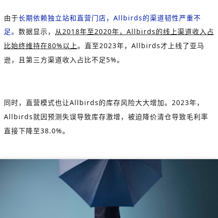
由于
长期依赖独立站和直营门店，
Allbirds
的渠道韧性严重不
足。
数据显示，
从
2018
年至
2020
年，
Allbirds
的线上渠道收入占
比始终维持在
80%
以上
。直至
2023
年，
Allbirds
才上线了亚马
逊，且第三方渠道收入占比不足
5%
。
同时，直营模式也让
Allbirds
的库存风险大大增加。
2023
年，
Allbirds
就因预测失误导致库存激增，被迫降价清仓导致毛利率
直接下降至
38.0%
。