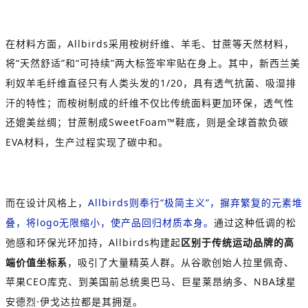
在材料方面，
Allbirds
采用桉树纤维、羊毛、甘蔗等天然材料，
将
“
天然舒适
”
和
“
可持续
”
两大标签牢牢贴在身上。其中，新西兰美
利奴羊毛纤维直径只有人类头发的
1/20
，具有透气抗菌、吸湿排
汗的特性；而桉树制成的纤维不仅比传统面料更加环保，透气性
还媲美丝绸；甘蔗制成
SweetFoam™
鞋底，则是全球首款负碳
EVA
材料，生产过程实现了碳中和。
而在设计风格上，
Allbirds
则奉行
“
极简主义
”
，摒弃繁复的元素堆
叠，将
logo
无限缩小，使产品回归材质本身。
通过这种低调的松
弛感和环保光环加持，
Allbirds
构建起
区别于传统运动品牌的高
端价值坐标系
，吸引了大量精英人群。从谷歌创始人拉里佩奇、
苹果
CEO
库克、到美国前总统奥巴马、巨星莱昂纳多、
NBA
球星
安德烈
·
伊戈达拉
都是其拥趸。