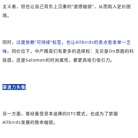
主义者，但也让自己背负上沉重的
“
道德枷锁
”
，从而陷入定价困
境。
同时，
过度依赖
“
可持续
”
标签，也让
Allbirds
的卖点愈发单一乏
味。
同价位下，中产精英们有更多的选择权：无论是
On
昂跑的科
技感，还是
Salomon
的时尚属性，都更具吸引吸引力。
渠道力失衡
另一方面，曾经备受资本追捧的
DTC
模式，也成为了禁锢
Allbirds
发展的致命枷锁。