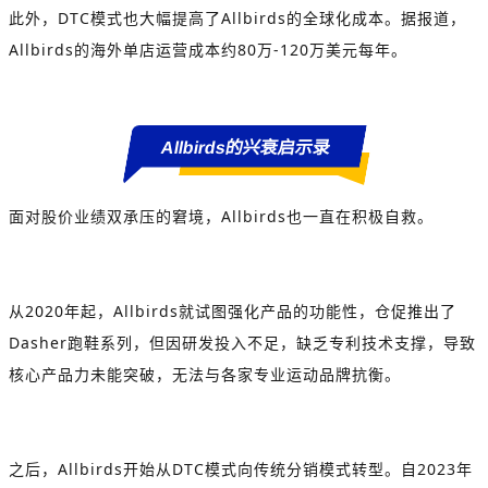
此外，
DTC
模式也大幅提高了
Allbirds
的全球化成本。据报道，
Allbirds
的海外单店运营成本约
80
万
-120
万美元每年。
Allbirds的兴衰启示录
面对股价业绩双承压的窘境，
Allbirds
也一直在积极自救。
从
2020
年起，
Allbirds
就试图强化产品的功能性，仓促推出了
Dasher
跑鞋系列，但因研发投入不足，缺乏专利技术支撑，导致
核心产品力未能突破，无法与各家专业运动品牌抗衡。
之后，
Allbirds
开始从
DTC
模式向传统分销模式转型。自
2023
年