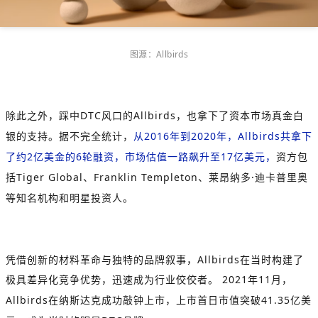
图源：
Allbirds
除此之外，踩中
DTC
风口的
Allbirds
，也拿下了资本市场真金白
银的支持。据不完全统计，
从
2016
年到
2020
年，
Allbirds
共拿下
了约
2
亿美金的
6
轮融资，市场估值一路飙升至
17
亿美元，
资方包
括
Tiger Global
、
Franklin Templeton
、莱昂纳多
·
迪卡普里奥
等知名机构和明星投资人。
凭借创新的材料革命与独特的品牌叙事，
Allbirds
在当时构建了
极具差异化竞争优势，迅速成为行业佼佼者。
2021
年
11
月，
Allbirds
在纳斯达克成功敲钟上市，上市首日市值突破
41.35
亿美