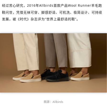
经过苦心研究，
2016
年
Allbirds
首款产品
Wool Runner
羊毛跑
鞋问世，凭借无袜可穿、脚感舒适、可机洗、极简设计、可持续
发展，被《时代》杂志评为
“
世界上最舒适的鞋
”
。
图源：
A
llbirds