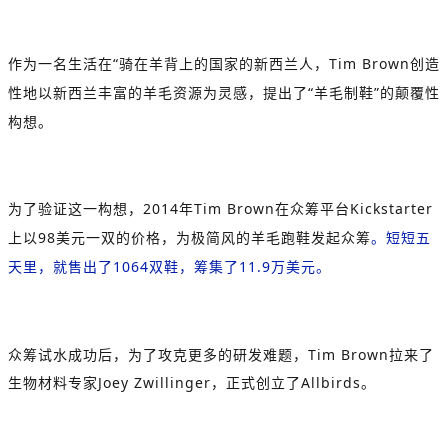
作为一名生活在
“
骑在羊背上的国家的新西兰人，
Tim Brown
创造
性地以新西兰丰富的羊毛资源为灵感，提出了
“
羊毛制鞋
”
的颠覆性
构想。
为了验证这一构想，
2014
年
Tim Brown
在众筹平台
Kickstarter
上以
98
美元一双的价格，为极简风的羊毛跑鞋发起众筹
。短短五
天里，就售出了
1064
双鞋，筹集了
11.9
万美元。
众筹试水成功后，为了攻克更多的研发难题，
Tim Brown
拉来了
生物材料专家
Joey Zwillinger
，正式创立了
Allbirds
。