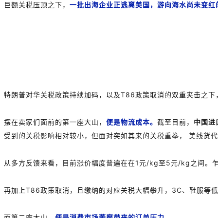
巨额关税压顶之下，
一批出海企业正逃离美国，游向海水尚未变红
特朗普对华关税政策持续加码，以及T86政策取消的双重夹击之
摆在卖家们面前的第一座大山，
便是物流成本。
截至目前，
中国进
受到的关税影响相对较小，但面对突如其来的关税重拳， 美线货
从多方反馈来看，目前涨价幅度普遍在在1元/kg至5元/kg之
再加上T86政策取消，且缴纳的对应关税大幅攀升，3C、鞋服等
而第二座大山，
便是消费市场萎靡带来的订单压力。