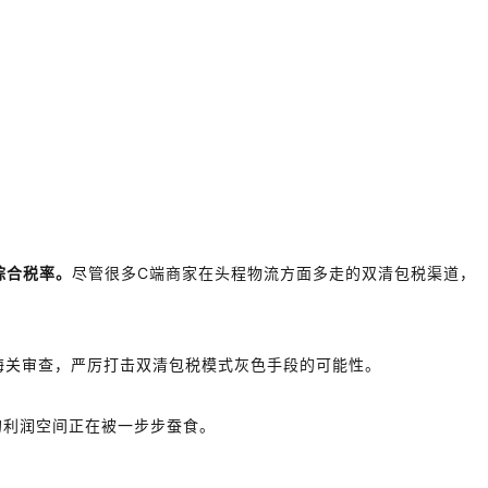
综合税率。
尽管很多C端商家在头程物流方面多走的双清包税渠道，
强海关审查，严厉打击双清包税模式灰色手段的可能性。
的利润空间正在被一步步蚕食。