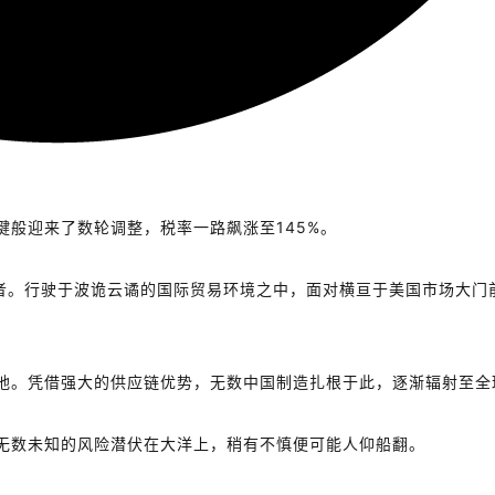
般迎来了数轮调整，税率一路飙涨至145%。
害者。行驶于波诡云谲的国际贸易环境之中，面对横亘于美国市场大门
地。凭借强大的供应链优势，无数中国制造扎根于此，逐渐辐射至全
无数未知的风险潜伏在大洋上，稍有不慎便可能人仰船翻。