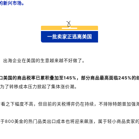
的新兴市场。
一批卖家正逃离美国
下，出海企业在美国的生意越来越不好做了。
口美国的商品税率已累积叠加至145%，部分商品最高面临245%的
代为了转移成本压力掀起了集体涨价潮。
间。乍看之下幅度不高，但目前的关税博弈仍在持续，不排除特朗普加
低于800美金的热门品类出口成本也将迎来飙涨，属于轻小商品卖家