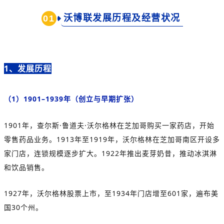
沃博联发展历程及经营状况
0
1
1、发
展历
程
（1）1901–1939年（创立与早期扩张）
1901年，查尔斯·鲁道夫·沃尔格林在芝加哥购买一家药店，开始
零售药品业务。1913年至1919年，沃尔格林在芝加哥南区开设多
家门店，连锁规模逐步扩大。
1922年推出麦芽奶昔，推动冰淇淋
和饮品销售。
1927年，沃尔格林股票上市，至1934年门店增至601家，遍布美
国30个州。