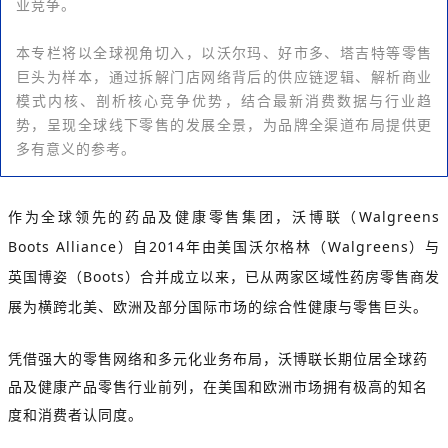
业竞争。
本专栏将以全球视角切入，以沃尔玛、好市多、塔吉特等零售
巨头为样本，通过拆解门店网络背后的供应链逻辑、解析商业
模式内核、剖析核心竞争优势，结合最新消费数据与行业趋
势，呈现全球线下零售的发展全景，为品牌全渠道布局提供更
多有意义的参考。
作为全球领先的药品及健康零售集团，沃博联（Walgreens
Boots Alliance）自2014年由美国沃尔格林（Walgreens）与
英国博姿（Boots）合并成立以来，已从两家区域性药房零售商发
展为横跨北美、欧洲及部分国际市场的综合性健康与零售巨头。
凭借强大的零售网络和多元化业务布局，沃博联长期位居全球药
品及健康产品零售行业前列，在美国和欧洲市场拥有极高的知名
度和消费者认同度。