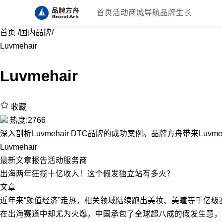
首页
活动
商城
导航
品牌生长
首页
/
国内品牌
/
Luvmehair
Luvmehair
收藏
热度:2766
深入剖析Luvmehair DTC品牌的成功案例。品牌方舟带来Luvme
Luvmehair
最新
文章
报告
活动
服务商
出海两年狂揽十亿收入！这个假发独立站有多火？
文章
近年来“颜值经济”走热，相关领域陆续跑出美妆、美瞳等千亿级
在出海赛道中却尤为火爆。中国承包了全球超八成的假发生意，一