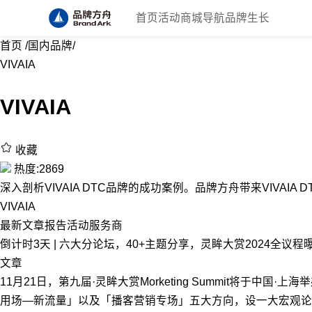
首页
活动
商城
导航
品牌生长
首页
/
国内品牌
/
VIVAIA
VIVAIA
收藏
热度:2869
深入剖析VIVAIA DTC品牌的成功案例。品牌方舟带来VIVAIA 
VIVAIA
最新
文章
报告
活动
服务商
倒计时3天 | 六大分论坛，40+主题分享，灵眸大赏2024全议程
文章
11月21日，第九届·灵眸大赏Morketing Summit将于中
用场—新流量」以及「播客营销专场」五大方向，设一大宏观论坛