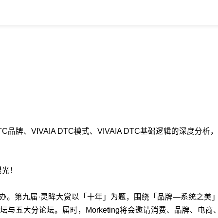
DTC品牌、VIVAIA DTC模式、VIVAIA DTC基础逻辑的深
曝光！
国·上海举办。第九届·灵眸大赏以「十年」为题，围绕「品牌—系统之美」
与五大分论坛。届时，Morketing将会邀请消费、品牌、电