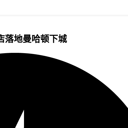
店落地曼哈顿下城