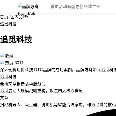
首页
活动
商城
导航
品牌生长
首页
/
国内品牌
/
追觅科技
追觅科技
收藏
热度:6011
深入剖析追觅科技 DTC品牌的成功案例。品牌方舟带来追觅科技
追觅科技
最新
文章
报告
活动
服务商
追觅启动大规模战略重构，聚焦四大核心赛道
文章
扫地机器人、吸尘器、洗地机等智能清洁家电，作为追觅的核心