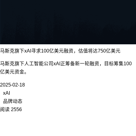
马斯克旗下xAI寻求100亿美元融资，估值将达750亿美元
马斯克旗下人工智能公司xAI正筹备新一轮融资，目标筹集100
亿美元资金。
2025-02-18
xAI
品牌动态
阅读 2556