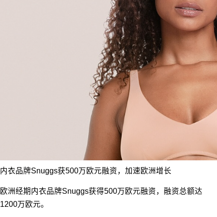
内衣品牌Snuggs获500万欧元融资，加速欧洲增长
欧洲经期内衣品牌Snuggs获得500万欧元融资，融资总额达
1200万欧元。