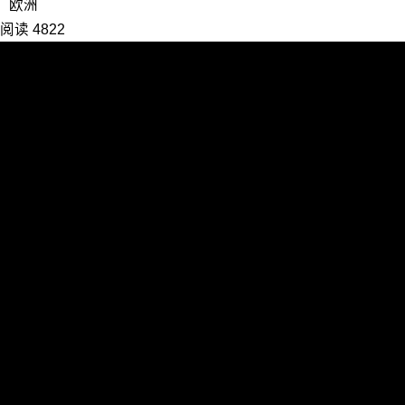
欧洲
阅读 4822