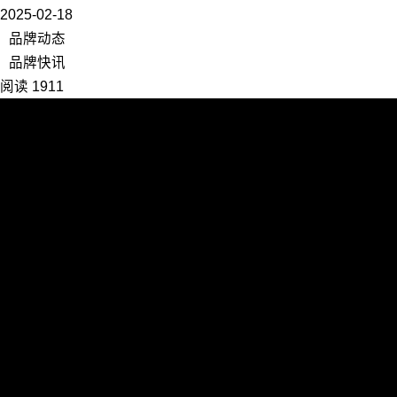
2025-02-18
品牌动态
品牌快讯
阅读 1911