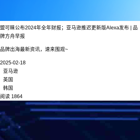
盟可睐公布2024年全年财报；亚马逊推迟更新版Alexa发布 | 品
牌方舟早报
品牌出海最新资讯，速来围观~
2025-02-18
亚马逊
英国
韩国
阅读 1864