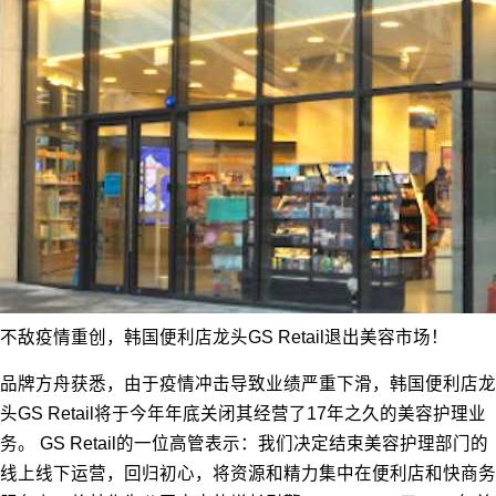
不敌疫情重创，韩国便利店龙头GS Retail退出美容市场！
品牌方舟获悉，由于疫情冲击导致业绩严重下滑，韩国便利店龙
头GS Retail将于今年年底关闭其经营了17年之久的美容护理业
务。 GS Retail的一位高管表示：我们决定结束美容护理部门的
线上线下运营，回归初心，将资源和精力集中在便利店和快商务