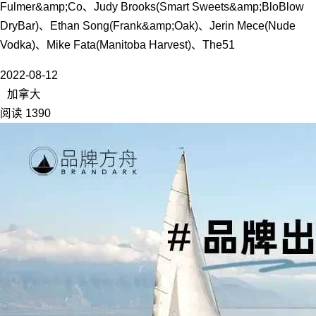
Fulmer&amp;Co、Judy Brooks(Smart Sweets&amp;BloBlow
DryBar)、Ethan Song(Frank&amp;Oak)、Jerin Mece(Nude
Vodka)、Mike Fata(Manitoba Harvest)、The51
2022-08-12
加拿大
阅读 1390