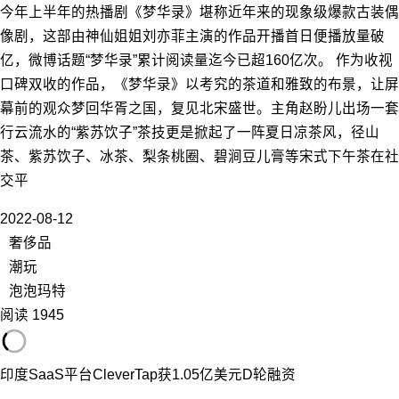
今年上半年的热播剧《梦华录》堪称近年来的现象级爆款古装偶
像剧，这部由神仙姐姐刘亦菲主演的作品开播首日便播放量破
亿，微博话题“梦华录”累计阅读量迄今已超160亿次。 作为收视
口碑双收的作品，《梦华录》以考究的茶道和雅致的布景，让屏
幕前的观众梦回华胥之国，复见北宋盛世。主角赵盼儿出场一套
行云流水的“紫苏饮子”茶技更是掀起了一阵夏日凉茶风，径山
茶、紫苏饮子、冰茶、梨条桃圈、碧涧豆儿膏等宋式下午茶在社
交平
2022-08-12
奢侈品
潮玩
泡泡玛特
阅读 1945
印度SaaS平台CleverTap获1.05亿美元D轮融资