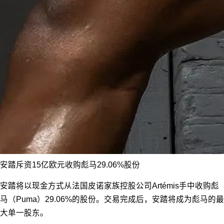
安踏斥资15亿欧元收购彪马29.06%股份
安踏将以现金方式从法国皮诺家族控股公司Artémis手中收购彪
马（Puma）29.06%的股份。交易完成后，安踏将成为彪马的最
大单一股东。