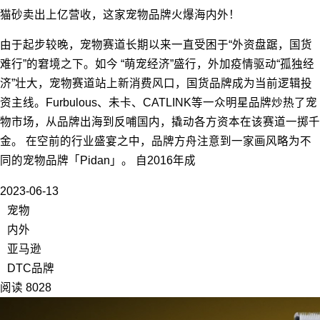
猫砂卖出上亿营收，这家宠物品牌火爆海内外！
由于起步较晚，宠物赛道长期以来一直受困于“外资盘踞，国货
难行”的窘境之下。如今 “萌宠经济”盛行，外加疫情驱动“孤独经
济”壮大，宠物赛道站上新消费风口，国货品牌成为当前逻辑投
资主线。Furbulous、未卡、CATLINK等一众明星品牌炒热了宠
物市场，从品牌出海到反哺国内，撬动各方资本在该赛道一掷千
金。 在空前的行业盛宴之中，品牌方舟注意到一家画风略为不
同的宠物品牌「Pidan」。 自2016年成
2023-06-13
宠物
内外
亚马逊
DTC品牌
阅读 8028